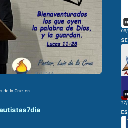
N
06
SE
is de la Cruz en
N
27
utistas7dia
ES