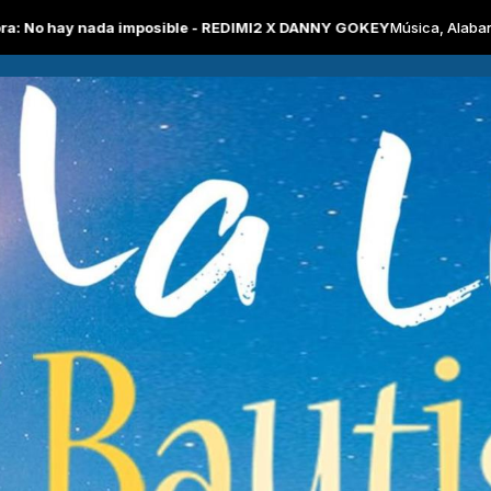
 imposible - REDIMI2 X DANNY GOKEY
Música, Alabanza, Adoración co