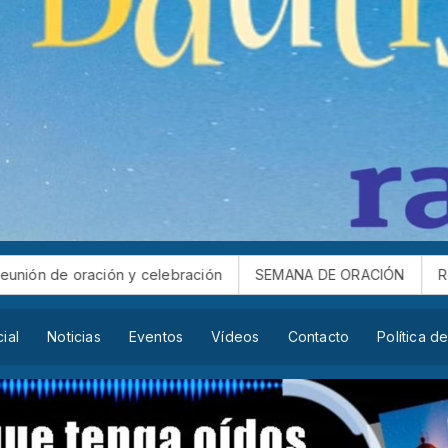
ón y celebración
SEMANA DE ORACIÓN
Reunión de oració
cial
Noticias
Eventos
Vídeos
Contacto
Política d