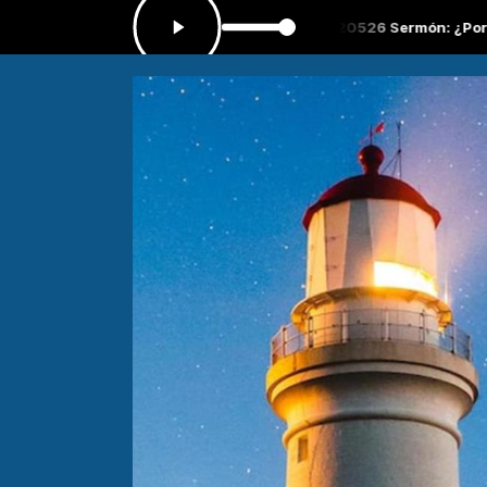
las 07:00 -
Tocando ahora: PP220526 Sermón: ¿Por qué somos Bauti